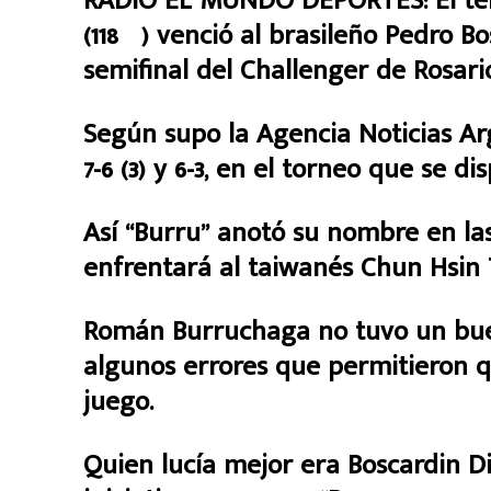
RADIO EL MUNDO DEPORTES: El te
(118º) venció al brasileño Pedro Bos
semifinal del Challenger de Rosari
Según supo la Agencia Noticias Ar
7-6 (3) y 6-3, en el torneo que se d
Así “Burru” anotó su nombre en las
enfrentará al taiwanés Chun Hsin 
Román Burruchaga no tuvo un buen
algunos errores que permitieron q
juego.
Quien lucía mejor era Boscardin D