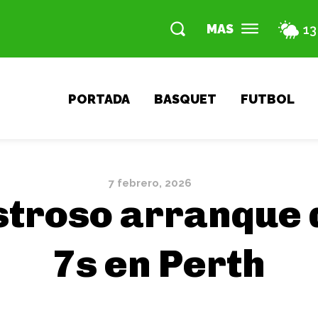
MAS
13
PORTADA
BASQUET
FUTBOL
7 febrero, 2026
stroso arranque 
7s en Perth