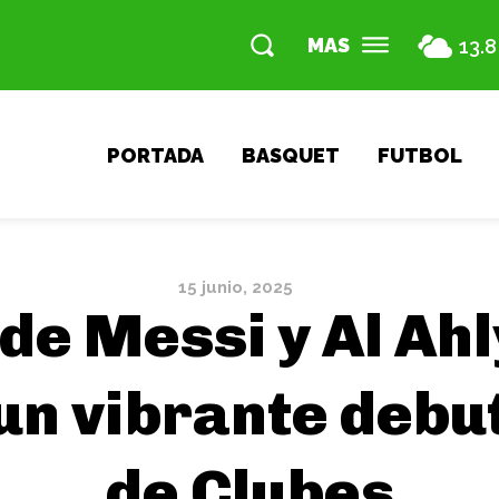
MAS
13.8
PORTADA
BASQUET
FUTBOL
15 junio, 2025
 de Messi y Al Ah
 un vibrante debu
de Clubes