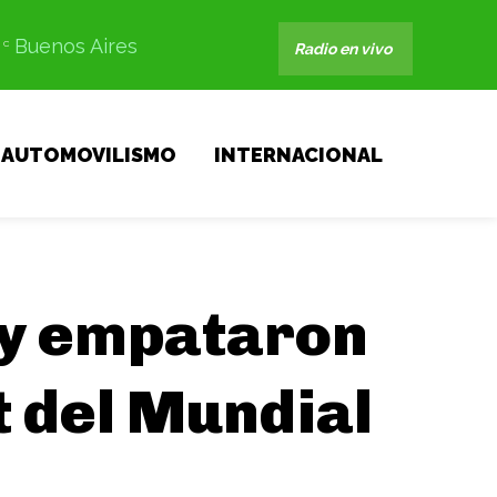
Buenos Aires
C
Radio en vivo
AUTOMOVILISMO
INTERNACIONAL
ly empataron
t del Mundial