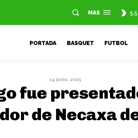
MAS
5.5
PORTADA
BASQUET
FUTBOL
14 junio, 2025
go fue presentad
dor de Necaxa d