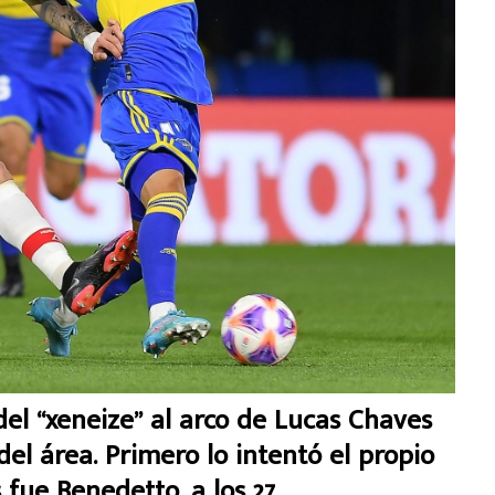
el “xeneize” al arco de Lucas Chaves
l área. Primero lo intentó el propio
 fue Benedetto, a los 27.