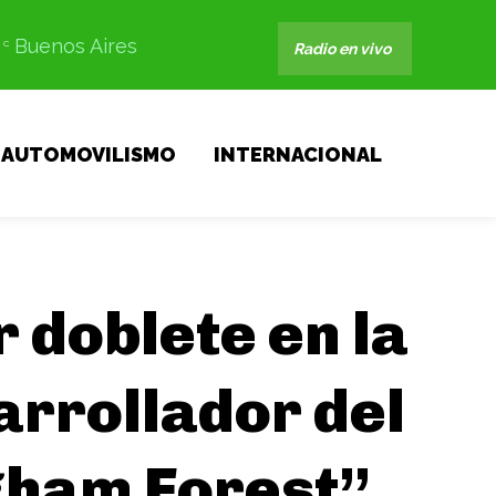
Buenos Aires
C
Radio en vivo
AUTOMOVILISMO
INTERNACIONAL
 doblete en la
arrollador del
gham Forest”