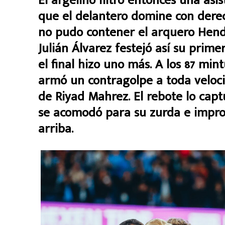
El argelino filtró entonces una asi
que el delantero domine con dere
no pudo contener el arquero Hend
Julián Álvarez festejó así su prim
el final hizo uno más. A los 87 min
armó un contragolpe a toda veloc
de Riyad Mahrez. El rebote lo cap
se acomodó para su zurda e impro
arriba.