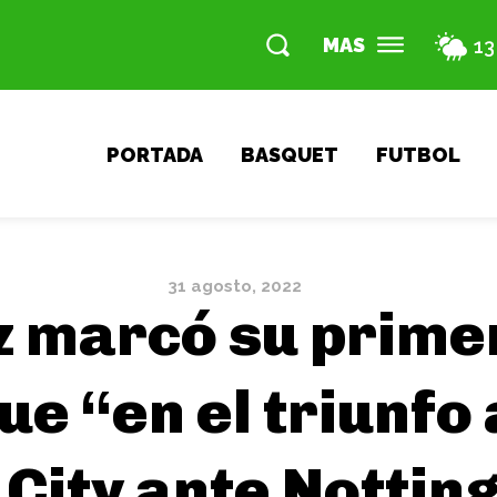
MAS
13
PORTADA
BASQUET
FUTBOL
31 agosto, 2022
z marcó su primer
e “en el triunfo 
City ante Nottin