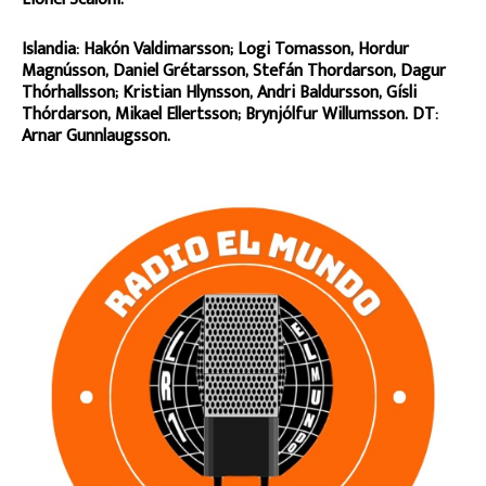
Islandia: Hakón Valdimarsson; Logi Tomasson, Hordur
Magnússon, Daniel Grétarsson, Stefán Thordarson, Dagur
Thórhallsson; Kristian Hlynsson, Andri Baldursson, Gísli
Thórdarson, Mikael Ellertsson; Brynjólfur Willumsson. DT:
Arnar Gunnlaugsson.