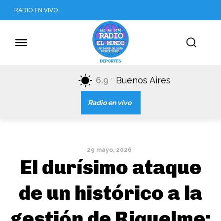
RADIO EN VIVO
6.9
Buenos Aires
C
Radio en vivo
29 mayo, 2026
El durísimo ataque
de un histórico a la
gestión de Riquelme: