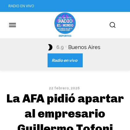
RADIO EN VIVO
6.9
Buenos Aires
C
Radio en vivo
22 febrero, 2026
La AFA pidió apartar
al empresario
Guillermo Tofoni