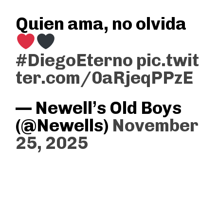
Quien ama, no olvida
#DiegoEterno
pic.twit
ter.com/0aRjeqPPzE
— Newell’s Old Boys
(@Newells)
November
25, 2025