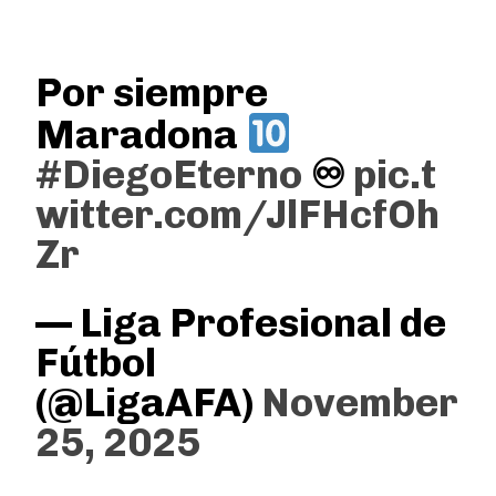
Por siempre
Maradona
#DiegoEterno
♾
pic.t
witter.com/JlFHcfOh
Zr
— Liga Profesional de
Fútbol
(@LigaAFA)
November
25, 2025