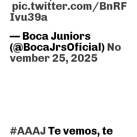
pic.twitter.com/BnRF
Ivu39a
— Boca Juniors
(@BocaJrsOficial)
No
vember 25, 2025
#AAAJ
Te vemos, te