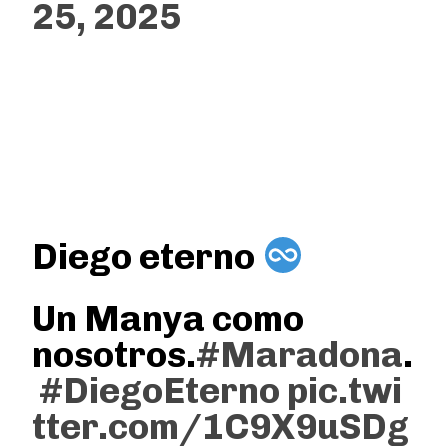
25, 2025
Diego eterno
Un Manya como
nosotros.
#Maradona
.
#DiegoEterno
pic.twi
tter.com/1C9X9uSDg