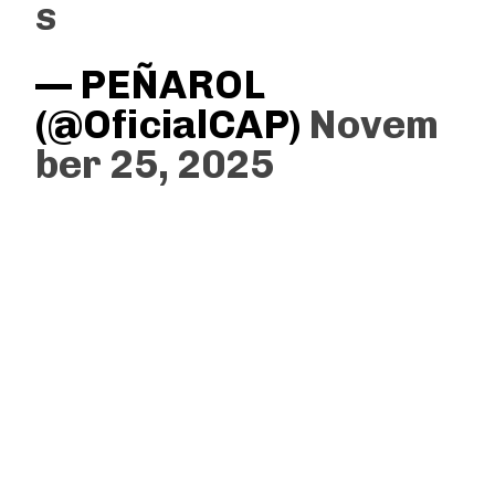
s
— PEÑAROL
(@OficialCAP)
Novem
ber 25, 2025