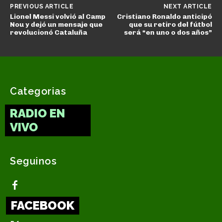
PREVIOUS ARTICLE
NEXT ARTICLE
Lionel Messi volvió al Camp
Cristiano Ronaldo anticipó
Nou y dejó un mensaje que
que su retiro del fútbol
revolucionó Cataluña
será “en uno o dos años”
Categorias
RADIO EN
VIVO
Seguinos
FACEBOOK