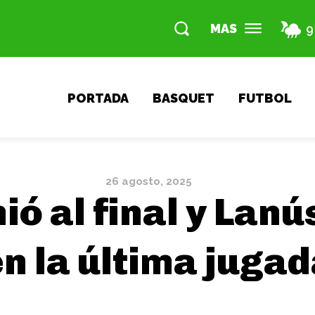
MAS
9
PORTADA
BASQUET
FUTBOL
26 agosto, 2025
ió al final y Lanú
n la última juga