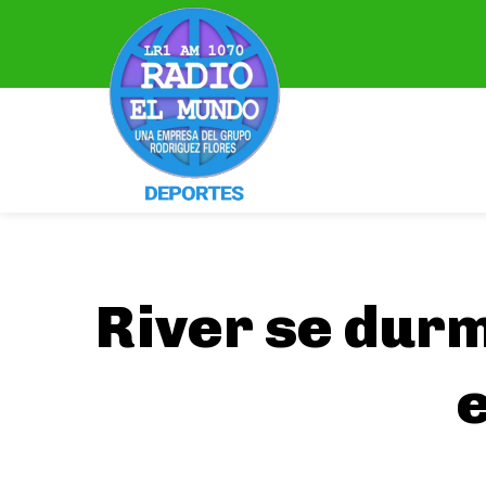
River se durm
e