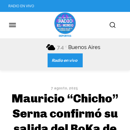
RADIO EN VIVO
7.4
Buenos Aires
C
Radio en vivo
7 agosto, 2025
Mauricio “Chicho”
Serna confirmó su
salida del BoKa de