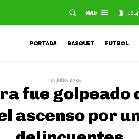
MAS
10.4
PORTADA
BASQUET
FUTBOL
27 julio, 2025
ura fue golpeado 
el ascenso por u
delincuentes