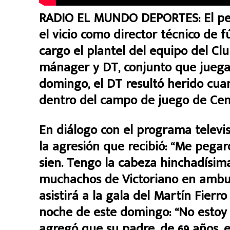
RADIO EL MUNDO DEPORTES: El peri
el vicio como director técnico de f
cargo el plantel del equipo del Cl
mánager y DT, conjunto que juega 
domingo, el DT resultó herido cua
dentro del campo de juego de Cent
En diálogo con el programa televi
la agresión que recibió: “Me pegar
sien. Tengo la cabeza hinchadísima
muchachos de Victoriano en ambula
asistirá a la gala del Martín Fierr
noche de este domingo: “No estoy e
agregó que su padre, de 69 años, e