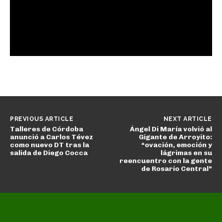
PREVIOUS ARTICLE
NEXT ARTICLE
Talleres de Córdoba
Ángel Di María volvió al
anunció a Carlos Tévez
Gigante de Arroyito:
como nuevo DT tras la
“ovación, emoción y
salida de Diego Cocca
lágrimas en su
reencuentro con la gente
de Rosario Central”