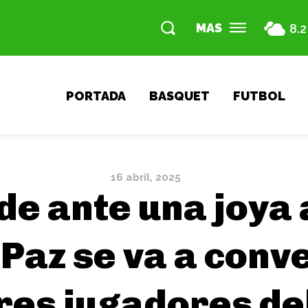
MAS
8.2
PORTADA
BASQUET
FUTBOL
16 abril, 2025
nde ante una joya
 Paz se va a conve
res jugadores d