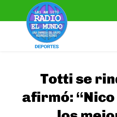
Totti se ri
afirmó: “Nico
los mejo