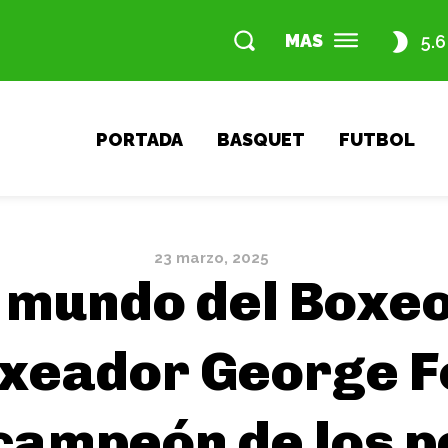
MAS
5.6
PORTADA
BASQUET
FUTBOL
23 marzo, 2025
l mundo del Boxeo
oxeador George 
campeón de los 