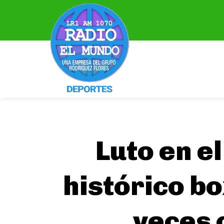
Luto en e
histórico b
veces 