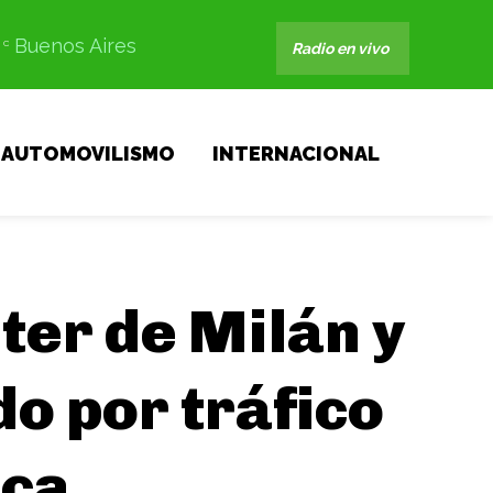
Buenos Aires
C
Radio en vivo
AUTOMOVILISMO
INTERNACIONAL
nter de Milán y
do por tráfico
ica