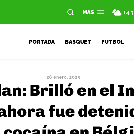
MAS
14.3
PORTADA
BASQUET
FUTBOL
28 enero, 2025
n: Brilló en el I
ahora fue deteni
 cocaína en Bélg