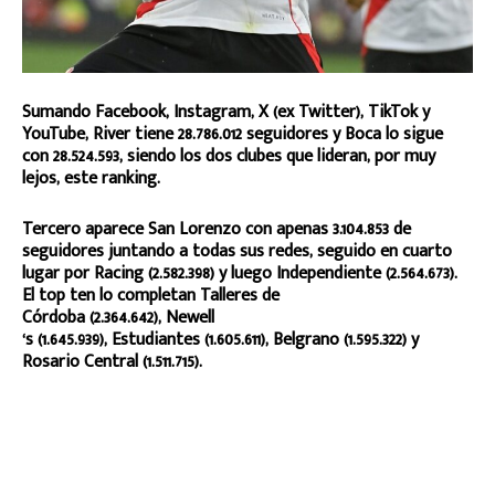
Sumando Facebook, Instagram, X (ex Twitter), TikTok y
YouTube, River tiene 28.786.012 seguidores y Boca lo sigue
con 28.524.593, siendo los dos clubes que lideran, por muy
lejos, este ranking.
Tercero aparece San Lorenzo con apenas 3.104.853 de
seguidores juntando a todas sus redes, seguido en cuarto
lugar por Racing (2.582.398) y luego Independiente (2.564.673).
El top ten lo completan Talleres de
Córdoba (2.364.642), Newell
‘s (1.645.939), Estudiantes (1.605.611), Belgrano (1.595.322) y
Rosario Central (1.511.715).