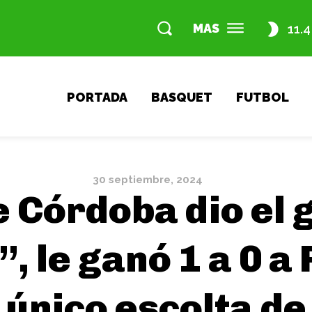
MAS
11.4
PORTADA
BASQUET
FUTBOL
30 septiembre, 2024
e Córdoba dio el g
 le ganó 1 a 0 a 
único escolta de