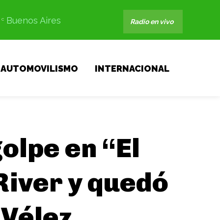
Buenos Aires
C
Radio en vivo
AUTOMOVILISMO
INTERNACIONAL
olpe en “El
River y quedó
 Vélez