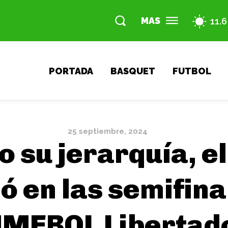
MAS
11.6
PORTADA
BASQUET
FUTBOL
25 septiembre, 2024
 su jerarquía, e
ió en las semifina
MEBOL Libertad