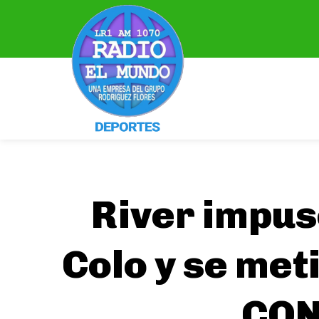
River impuso
Colo y se met
CON