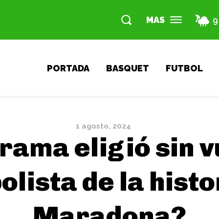
MAS
9
PORTADA
BASQUET
FUTBOL
1 agosto, 2024
rama eligió sin v
olista de la hist
Maradona?