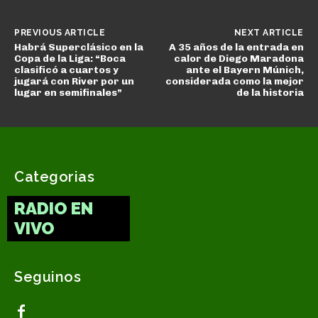
PREVIOUS ARTICLE
NEXT ARTICLE
Habrá Superclásico en la
A 35 años de la entrada en
Copa de la Liga: “Boca
calor de Diego Maradona
clasificó a cuartos y
ante el Bayern Múnich,
jugará con River por un
considerada como la mejor
lugar en semifinales”
de la historia
Categorias
RADIO EN
VIVO
Seguinos