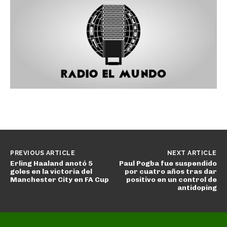
d
e
o
PREVIOUS ARTICLE
NEXT ARTICLE
Erling Haaland anotó 5
Paul Pogba fue suspendido
goles en la victoria del
por cuatro años tras dar
Manchester City en FA Cup
positivo en un control de
antidoping