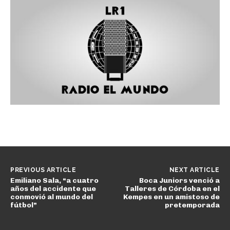
v
i
d
e
o
PREVIOUS ARTICLE
NEXT ARTICLE
Emiliano Sala, “a cuatro
Boca Juniors venció a
años del accidente que
Talleres de Córdoba en el
conmovió al mundo del
Kempes en un amistoso de
fútbol”
pretemporada