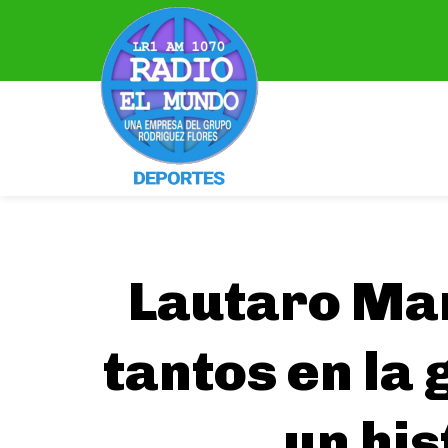
Lautaro Mar
tantos en la 
un his