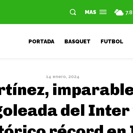
MAS
7.8
PORTADA
BASQUET
FUTBOL
14 enero, 2024
tínez, imparable
goleada del Inter
tórico récord en 