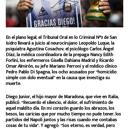
En el plano legal, el Tribunal Oral en lo Criminal N°3 de San
Isidro llevará a juicio al neurocirujano Leopoldo Luque, la
psiquiatra Agustina Cosachov, el psicólogo Carlos Ángel
Díaz, la médica coordinadora de la prepaga Nancy Edith
Forlini, los enfermeros Gisella Dahiana Madrid y Ricardo
Omar Almirón, su jefe Mariano Perroni y el médico clínico
Pedro Pablo Di Spagna, los ocho acusados por “homicidio
simple con dolo eventual” en la causa que investiga su
muerte.
Diego Junior, el hijo mayor de Maradona, que vive en Italia,
publicó: “Recuerdo el silencio, el dolor, el sufrimiento de
aquel maldito día. En mi corazón guardo los abrazos, los
besos, las caricias que por mucho tiempo no pude tener, los
partidos del Napoli juntos y las risas cuando me contabas
cosas de tu vida”. Y agregó: “Sos eterno, es verdad, pero