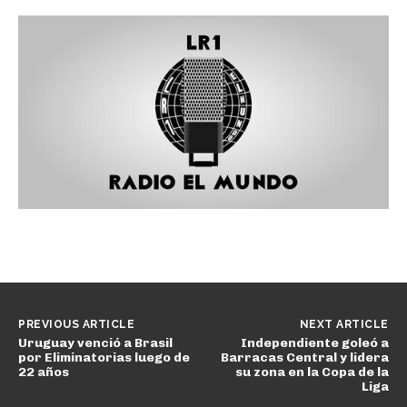
e
v
i
d
e
o
PREVIOUS ARTICLE
NEXT ARTICLE
Uruguay venció a Brasil
Independiente goleó a
por Eliminatorias luego de
Barracas Central y lidera
22 años
su zona en la Copa de la
Liga