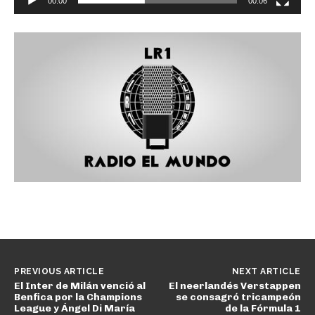
00:00
00:06
d
e
v
i
d
e
o
PREVIOUS ARTICLE
NEXT ARTICLE
El Inter de Milán venció al
El neerlandés Verstappen
Benfica por la Champions
se consagró tricampeón
League y Ángel Di María
de la Fórmula 1