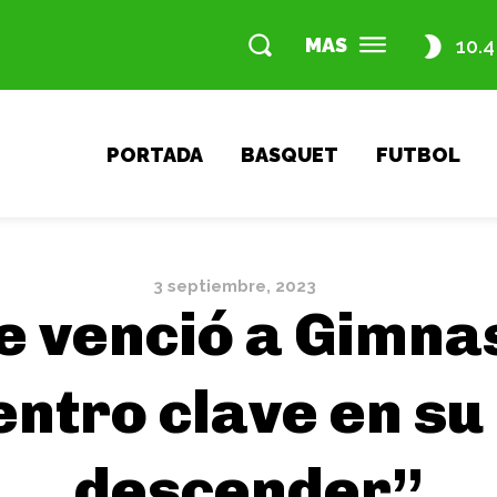
MAS
10.4
PORTADA
BASQUET
FUTBOL
3 septiembre, 2023
 venció a Gimnas
ntro clave en su
descender”