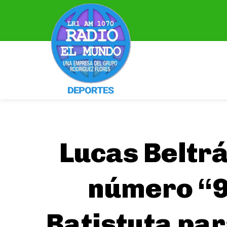
Lucas Beltrá
número “9”
Batistuta par