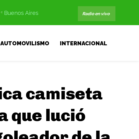
Buenos Aires
C
Radio en vivo
AUTOMOVILISMO
INTERNACIONAL
rica camiseta
a que lució
goleador de la