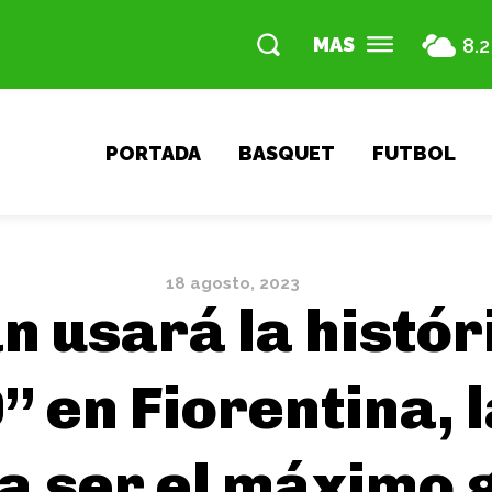
MAS
8.2
PORTADA
BASQUET
FUTBOL
18 agosto, 2023
n usará la histó
 en Fiorentina, l
a ser el máximo 