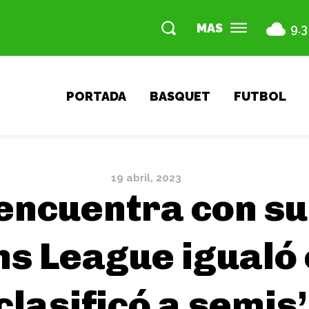
MAS
9.3
PORTADA
BASQUET
FUTBOL
19 abril, 2023
encuentra con su
s League igualó 
clasificó a semis