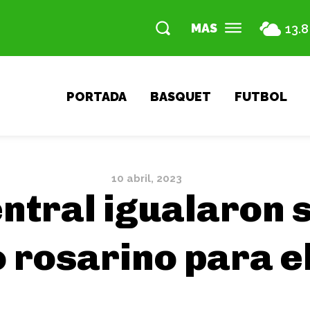
MAS
13.8
PORTADA
BASQUET
FUTBOL
10 abril, 2023
ntral igualaron s
o rosarino para el