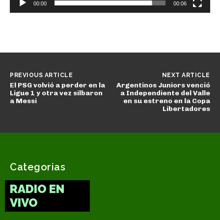
00:00
00:06
PREVIOUS ARTICLE
NEXT ARTICLE
El PSG volvió a perder en la
Argentinos Juniors venció
Ligue 1 y otra vez silbaron
a Independiente del Valle
a Messi
en su estreno en la Copa
Libertadores
Categorias
RADIO EN
VIVO