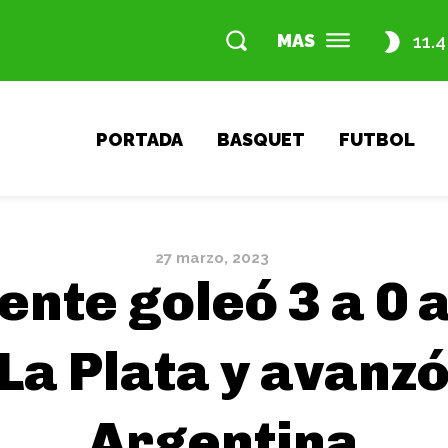
MAS
11.4
PORTADA
BASQUET
FUTBOL
27 marzo, 2023
nte goleó 3 a 0 
 La Plata y avanzó
Argentina