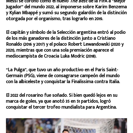
Messi se coronó como el nuevo
The Best
de la FIFA a “Mejor
Jugador” del mundo 2022, al imponerse sobre Karim Benzema
y Kylian Mbappé y sumó su segundo galardón de la distinción
otorgada por el organismo, tras lograrlo en 2019.
El capitán y símbolo de la Selección argentina entró al podio
de los más ganadores de la distinción junto a Cristiano
Ronaldo (2016 y 2017) y el polaco Robert Lewandowski (2020 y
2021), mientras que con una sola premiación aparece el
mediocampista de Croacia Luka Modric (2018).
“La Pulga”, que tuvo un año productivo en el Paris Saint-
Germain (PSG), viene de consagrarse campeón del mundo
con la albiceleste y conquistar la Finalissima contra Italia.
El 2022 del rosarino fue soñado. Si bien quedó lejos en su
marca de goles, ya que anotó 35 en 51 partidos, logró
conquistar el tercer trofeo mundialista para Argentina.