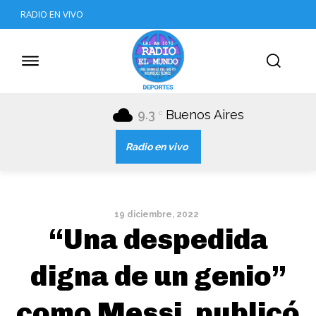
RADIO EN VIVO
9.3
Buenos Aires
C
Radio en vivo
19 diciembre, 2022
“Una despedida
digna de un genio”
como Messi, publicó