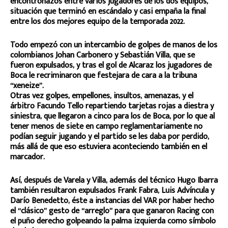
encontronazos entre varios jugadores de los dos equipos,
situación que terminó en escándalo y casi empaña la final
entre los dos mejores equipo de la temporada 2022.
Todo empezó con un intercambio de golpes de manos de los
colombianos Johan Carbonero y Sebastián Villa, que se
fueron expulsados, y tras el gol de Alcaraz los jugadores de
Boca le recriminaron que festejara de cara a la tribuna
“xeneize”.
Otras vez golpes, empellones, insultos, amenazas, y el
árbitro Facundo Tello repartiendo tarjetas rojas a diestra y
siniestra, que llegaron a cinco para los de Boca, por lo que al
tener menos de siete en campo reglamentariamente no
podían seguir jugando y el partido se les daba por perdido,
más allá de que eso estuviera aconteciendo también en el
marcador.
Así, después de Varela y Villa, además del técnico Hugo Ibarra
también resultaron expulsados Frank Fabra, Luis Advíncula y
Darío Benedetto, éste a instancias del VAR por haber hecho
el “clásico” gesto de “arreglo” para que ganaron Racing con
el puño derecho golpeando la palma izquierda como símbolo