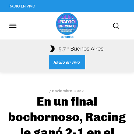
RADIO EN VIVO
5.7
Buenos Aires
C
Radio en vivo
7 noviembre, 2022
En un final
bochornoso, Racing
le ganó 2-1 en el