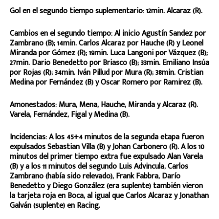
Gol en el segundo tiempo suplementario: 12min. Alcaraz (R).
Cambios en el segundo tiempo: Al inicio Agustín Sandez por
Zambrano (B); 14min. Carlos Alcaraz por Hauche (R) y Leonel
Miranda por Gómez (R); 19min. Luca Langoni por Vázquez (B);
27min. Dario Benedetto por Briasco (B); 33min. Emiliano Insúa
por Rojas (R); 34min. Iván Pillud por Mura (R); 38min. Cristian
Medina por Fernández (B) y Oscar Romero por Ramirez (B).
Amonestados: Mura, Mena, Hauche, Miranda y Alcaraz (R).
Varela, Fernández, Figal y Medina (B).
Incidencias: A los 45+4 minutos de la segunda etapa fueron
expulsados Sebastian Villa (B) y Johan Carbonero (R). A los 10
minutos del primer tiempo extra fue expulsado Alan Varela
(B) y a los 11 minutos del segundo Luis Advincula, Carlos
Zambrano (había sido relevado), Frank Fabbra, Darío
Benedetto y Diego González (era suplente) también vieron
la tarjeta roja en Boca, al igual que Carlos Alcaraz y Jonathan
Galván (suplente) en Racing.