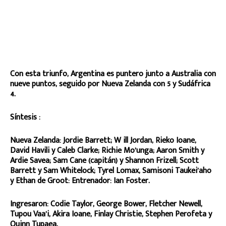
Con esta triunfo, Argentina es puntero junto a Australia con
nueve puntos, seguido por Nueva Zelanda con 5 y Sudáfrica
4.
Síntesis :
Nueva Zelanda: Jordie Barrett; W ill Jordan, Rieko Ioane,
David Havili y Caleb Clarke; Richie Mo’unga; Aaron Smith y
Ardie Savea; Sam Cane (capitán) y Shannon Frizell; Scott
Barrett y Sam Whitelock; Tyrel Lomax, Samisoni Taukei’aho
y Ethan de Groot: Entrenador: Ian Foster.
Ingresaron: Codie Taylor, George Bower, Fletcher Newell,
Tupou Vaa’i, Akira Ioane, Finlay Christie, Stephen Perofeta y
Quinn Tupaea.