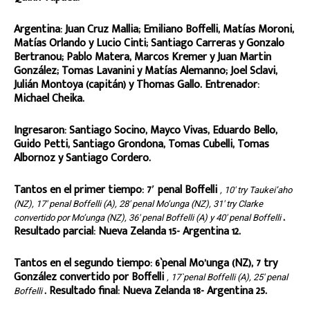
Argentina: Juan Cruz Mallia; Emiliano Boffelli, Matías Moroni,
Matías Orlando y Lucio Cinti; Santiago Carreras y Gonzalo
Bertranou; Pablo Matera, Marcos Kremer y Juan Martin
González; Tomas Lavanini y Matías Alemanno; Joel Sclavi,
Julián Montoya (capitán) y Thomas Gallo. Entrenador:
Michael Cheika.
Ingresaron: Santiago Socino, Mayco Vivas, Eduardo Bello,
Guido Petti, Santiago Grondona, Tomas Cubelli, Tomas
Albornoz y Santiago Cordero.
Tantos en el primer tiempo: 7′ penal Boffelli
, 10′ try Taukei’aho
(NZ), 17′ penal Boffelli (A), 28′ penal Mo’unga (NZ), 31′ try Clarke
.
convertido por Mo’unga (NZ), 36′ penal Boffelli (A) y 40′ penal Boffelli
Resultado parcial: Nueva Zelanda 15- Argentina 12.
Tantos en el segundo tiempo: 6`penal Mo’unga (NZ), 7 try
González convertido por Boffelli
, 17`penal Boffelli (A), 25′ penal
. Resultado final: Nueva Zelanda 18- Argentina 25.
Boffelli