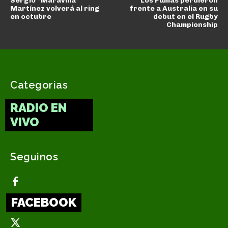
Sergio “Maravilla”
Los Pumas perdieron
Martínez volverá al ring
frente a Australia en su
en octubre
debut en el Rugby
Championship
Categorias
RADIO EN
VIVO
Seguinos
FACEBOOK