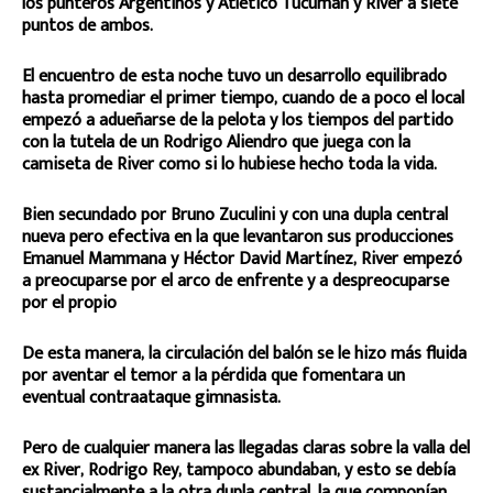
los punteros Argentinos y Atlético Tucumán y River a siete
puntos de ambos.
El encuentro de esta noche tuvo un desarrollo equilibrado
hasta promediar el primer tiempo, cuando de a poco el local
empezó a adueñarse de la pelota y los tiempos del partido
con la tutela de un Rodrigo Aliendro que juega con la
camiseta de River como si lo hubiese hecho toda la vida.
Bien secundado por Bruno Zuculini y con una dupla central
nueva pero efectiva en la que levantaron sus producciones
Emanuel Mammana y Héctor David Martínez, River empezó
a preocuparse por el arco de enfrente y a despreocuparse
por el propio
De esta manera, la circulación del balón se le hizo más fluida
por aventar el temor a la pérdida que fomentara un
eventual contraataque gimnasista.
Pero de cualquier manera las llegadas claras sobre la valla del
ex River, Rodrigo Rey, tampoco abundaban, y esto se debía
sustancialmente a la otra dupla central, la que componían