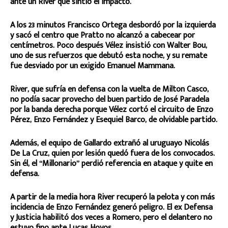
ante un River que sintió el impacto.
A los 23 minutos Francisco Ortega desbordó por la izquierda
y sacó el centro que Pratto no alcanzó a cabecear por
centímetros. Poco después Vélez insistió con Walter Bou,
uno de sus refuerzos que debutó esta noche, y su remate
fue desviado por un exigido Emanuel Mammana.
River, que sufría en defensa con la vuelta de Milton Casco,
no podía sacar provecho del buen partido de José Paradela
por la banda derecha porque Vélez cortó el circuito de Enzo
Pérez, Enzo Fernández y Esequiel Barco, de olvidable partido.
Además, el equipo de Gallardo extrañó al uruguayo Nicolás
De La Cruz, quien por lesión quedó fuera de los convocados.
Sin él, el “Millonario” perdió referencia en ataque y quite en
defensa.
A partir de la media hora River recuperó la pelota y con más
incidencia de Enzo Fernández generó peligro. El ex Defensa
y Justicia habilitó dos veces a Romero, pero el delantero no
estuvo fino ante Lucas Hoyos.