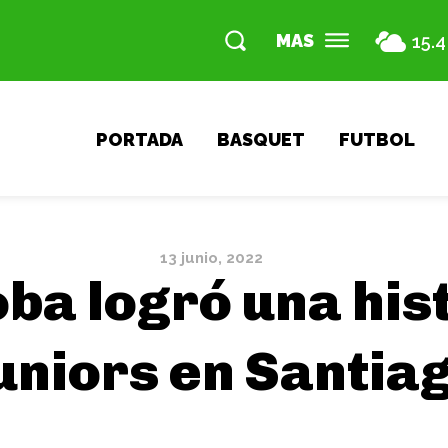
MAS
15.4
PORTADA
BASQUET
FUTBOL
13 junio, 2022
ba logró una hist
uniors en Santiag