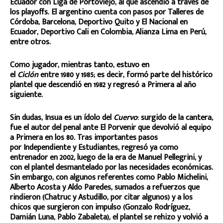
Ecuador con Liga de Portoviejo, al que ascendió a través de
los playoffs. El argentino cuenta con pasos por Talleres de
Córdoba, Barcelona, Deportivo Quito y El Nacional en
Ecuador, Deportivo Cali en Colombia, Alianza Lima en Perú,
entre otros.
Como jugador, mientras tanto, estuvo en
el
Ciclón
entre 1980 y 1985; es decir, formó parte del histórico
plantel que descendió en 1982 y regresó a Primera al año
siguiente.
Sin dudas, Insua es un ídolo del
Cuervo
: surgido de la cantera,
fue el autor del penal ante El Porvenir que devolvió al equipo
a Primera en los 80. Tras importantes pasos
por Independiente y Estudiantes, regresó ya como
entrenador en 2002, luego de la era de Manuel Pellegrini, y
con el plantel desmantelado por las necesidades económicas.
Sin embargo, con algunos referentes como Pablo Michelini,
Alberto Acosta y Aldo Paredes, sumados a refuerzos que
rindieron (Chatruc y Astudillo, por citar algunos) y a los
chicos que surgieron con impulso (Gonzalo Rodríguez,
Damián Luna, Pablo Zabaleta), el plantel se rehizo y volvió a