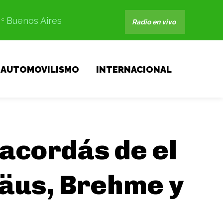
Buenos Aires
C
Radio en vivo
AUTOMOVILISMO
INTERNACIONAL
acordás de el
häus, Brehme y