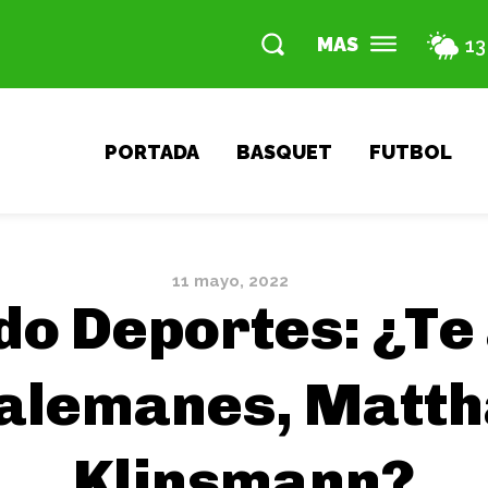
MAS
13
PORTADA
BASQUET
FUTBOL
11 mayo, 2022
do Deportes: ¿Te 
3 alemanes, Matt
Klinsmann?