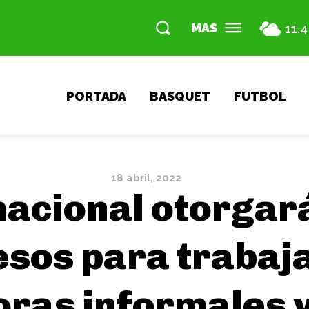
MAS
11.4
PORTADA
BASQUET
FUTBOL
18 abril, 2022
nacional otorgar
esos para trabaj
oras informales y