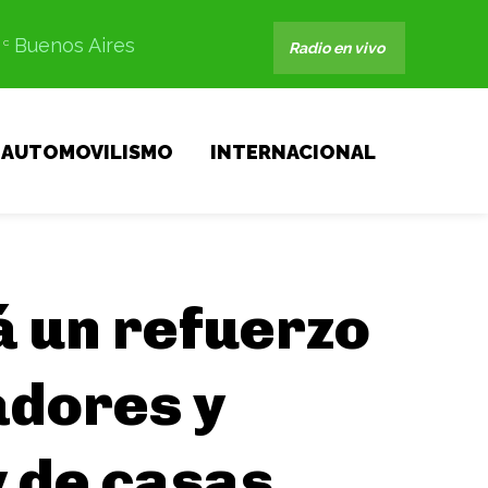
Buenos Aires
C
Radio en vivo
AUTOMOVILISMO
INTERNACIONAL
á un refuerzo
adores y
 de casas